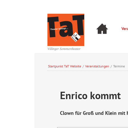
Navigation
Ver
überspringen
Navigation
überspringen
Villinger Sommertheater
Startpunkt TaT Website
/
Veranstaltungen
/
Termine
Enrico kommt
Clown für Groß und Klein mit 