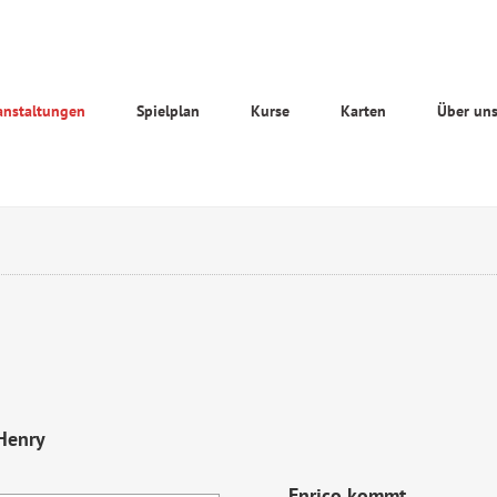
anstaltungen
Spielplan
Kurse
Karten
Über un
Henry
Enrico kommt