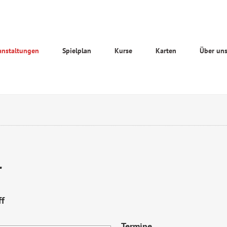
anstaltungen
Spielplan
Kurse
Karten
Über un
r
ff
Termine