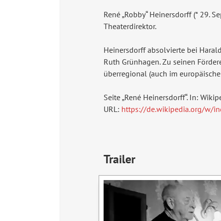
René „Robby“ Heinersdorff (* 29. S
Theaterdirektor.
Heinersdorff absolvierte bei Haral
Ruth Grünhagen. Zu seinen Förderer
überregional (auch im europäische
Seite „René Heinersdorff“. In: Wiki
URL:
https://de.wikipedia.org/w
Trailer