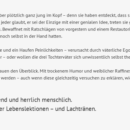
aber plötzlich ganz jung im Kopf – denn sie haben entdeckt, dass s
eder glaubt, er sei der Einzige mit einer genialen Idee, treten si
 Bewaffnet mit Ratschlägen von vorgestern und einem Restautorit
noch selbst in der Hand hatten.
 und ein Haufen Peinlichkeiten – verursacht durch väterliche Eg
r – oder wollen die drei Tochterväter sich unwissentlich selbst th
auen den Überblick. Mit trockenem Humor und weiblicher Raffines
werden – auch wenn diese gleichzeitig versuchen zu erklären, wi
end und herrlich menschlich.
er Lebenslektionen – und Lachtränen.