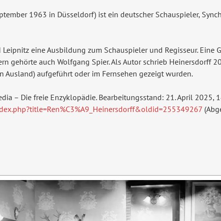
eptember 1963 in Düsseldorf) ist ein deutscher Schauspieler, Sync
d Leipnitz eine Ausbildung zum Schauspieler und Regisseur. Eine 
n gehörte auch Wolfgang Spier. Als Autor schrieb Heinersdorff 20
n Ausland) aufgeführt oder im Fernsehen gezeigt wurden.
pedia – Die freie Enzyklopädie. Bearbeitungsstand: 21. April 2025, 
/index.php?title=Ren%C3%A9_Heinersdorff&oldid=255349267
(Abge