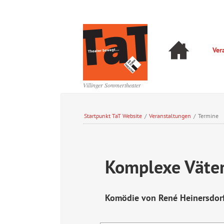
Navigation
Ver
überspringen
Navigation
überspringen
Villinger Sommertheater
Startpunkt TaT Website
/
Veranstaltungen
/
Termine
Komplexe Väte
Komödie von René Heinersdor