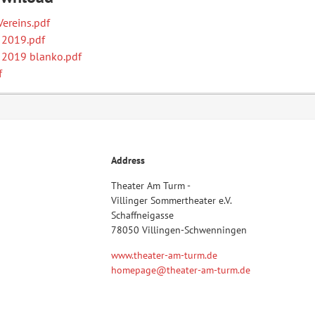
ereins.pdf
 2019.pdf
 2019 blanko.pdf
f
Address
Theater Am Turm -
Villinger Sommertheater e.V.
Schaffneigasse
78050 Villingen-Schwenningen
www.theater-am-turm.de
homepage@theater-am-turm.de