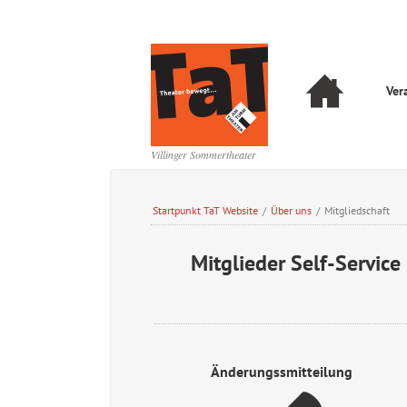
Navigation
Ver
überspringen
Navigation
überspringen
Villinger Sommertheater
Startpunkt TaT Website
/
Über uns
/
Mitgliedschaft
Mitglieder Self-Service
Änderungssmitteilung