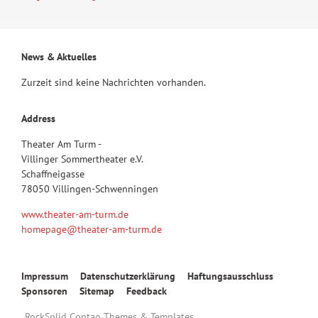
News & Aktuelles
Zurzeit sind keine Nachrichten vorhanden.
Address
Theater Am Turm -
Villinger Sommertheater e.V.
Schaffneigasse
78050 Villingen-Schwenningen
www.theater-am-turm.de
homepage@theater-am-turm.de
Navigation
Impressum
Datenschutzerklärung
Haftungsausschluss
überspringen
Sponsoren
Sitemap
Feedback
RockSolid Contao Themes & Templates