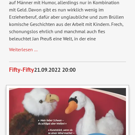
auf Männer mit Humor, allerdings nur in Kombination
mit Geld. Davon gibt es nun wirklich wenig im
Erzieherberuf, dafür aber unglaubliche und zum Brüllen
komische Geschichten aus der Arbeit mit Kindern. Frech,
schonungslos ehrlich und manchmal auch fies
beleuchtet Jan Preuß eine Welt, in der eine
(V)erzieher
Weiterlesen …
-
völlig
Fifty-Fifty
21.09.2022 20:00
unerzogen