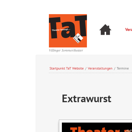
Navigation
Ver
überspringen
Navigation
überspringen
Villinger Sommertheater
Startpunkt TaT Website
/
Veranstaltungen
/
Termine
Extrawurst