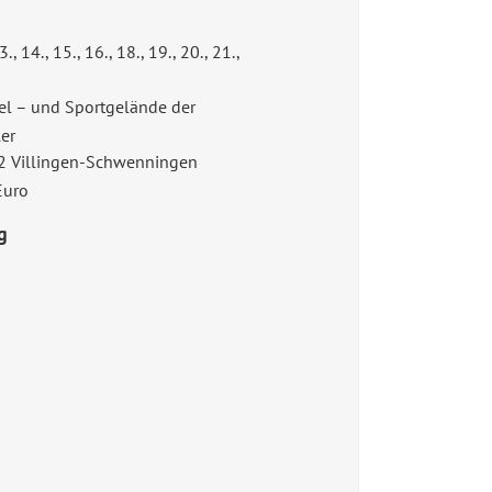
13., 14., 15., 16., 18., 19., 20., 21.,
el – und Sportgelände der
er
52 Villingen-Schwenningen
 Euro
g