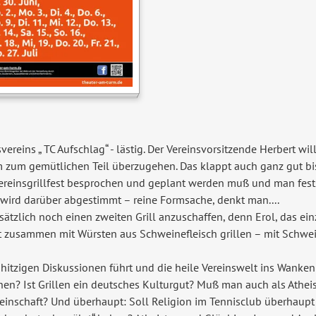
reins „ TC Aufschlag“ - lästig. Der Vereinsvorsitzende Herbert wi
zum gemütlichen Teil überzugehen. Das klappt auch ganz gut bis 
ereinsgrillfest besprochen und geplant werden muß und man feststel
 wird darüber abgestimmt – reine Formsache, denkt man....
sätzlich noch einen zweiten Grill anzuschaffen, denn Erol, das ein
usammen mit Würsten aus Schweinefleisch grillen – mit Schwein is
u hitzigen Diskussionen führt und die heile Vereinswelt ins Wanke
en? Ist Grillen ein deutsches Kulturgut? Muß man auch als Atheis
einschaft? Und überhaupt: Soll Religion im Tennisclub überhaup