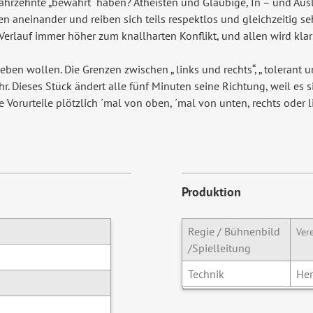
Jahrzehnte „bewährt“ haben? Atheisten und Gläubige, In – und Aus
 aneinander und reiben sich teils respektlos und gleichzeitig se
Verlauf immer höher zum knallharten Konflikt, und allen wird klar
n wollen. Die Grenzen zwischen „ links und rechts“, „ tolerant und 
 Dieses Stück ändert alle fünf Minuten seine Richtung, weil es s
 Vorurteile plötzlich ´mal von oben, ´mal von unten, rechts oder l
Produktion
Regie / Bühnenbild
Ver
/Spielleitung
Technik
Her