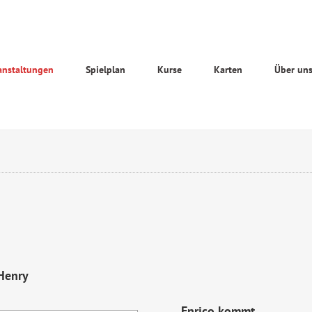
anstaltungen
Spielplan
Kurse
Karten
Über un
Henry
Enrico kommt