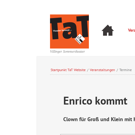
Navigation
Ver
überspringen
Navigation
überspringen
Villinger Sommertheater
Startpunkt TaT Website
/
Veranstaltungen
/
Termine
Enrico kommt
Clown für Groß und Klein mit 