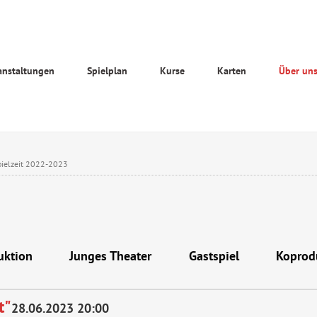
anstaltungen
Spielplan
Kurse
Karten
Über un
pielzeit 2022-2023
uktion
Junges Theater
Gastspiel
Koprod
t"
28.06.2023 20:00