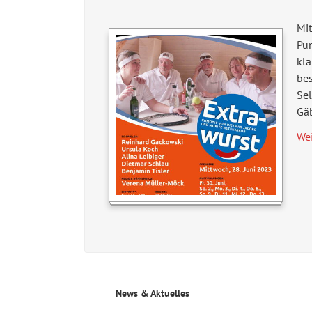
Mit
Pu
kla
bes
Sel
Gäb
We
News & Aktuelles