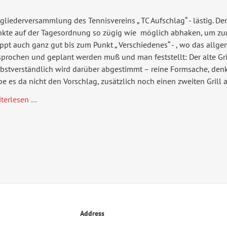
gliederversammlung des Tennisvereins „ TC Aufschlag“ - lästig. Der
nkte auf der Tagesordnung so zügig wie möglich abhaken, um zu
ppt auch ganz gut bis zum Punkt „ Verschiedenes“ - , wo das allgeme
prochen und geplant werden muß und man feststellt: Der alte Grill
bstverständlich wird darüber abgestimmt – reine Formsache, denk
e es da nicht den Vorschlag, zusätzlich noch einen zweiten Grill 
Sommertheater:
iterlesen …
"Extrawurst"
Address