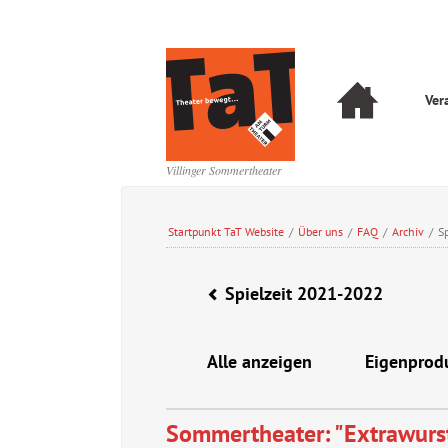
Navigation
Ver
überspringen
Navigation
überspringen
Villinger Sommertheater
Startpunkt TaT Website
/
Über uns
/
FAQ
/
Archiv
/
S
Spielzeit 2021-2022
Alle anzeigen
Eigenprod
Sommertheater: "Extrawurs