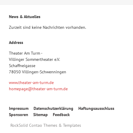
ganz
heiße
Nummer"
News & Aktuelles
Zurzeit sind keine Nachrichten vorhanden.
Address
Theater Am Turm -
Villinger Sommertheater e.V.
Schaffneigasse
78050 Villingen-Schwenningen
www.theater-am-turm.de
homepage@theater-am-turm.de
Navigation
Impressum
Datenschutzerklärung
Haftungsausschluss
überspringen
Sponsoren
Sitemap
Feedback
RockSolid Contao Themes & Templates