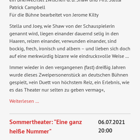
Patrick Campbell
Für die Bühne bearbeitet von Jerome Kilty
Stella und Joey, wie Shaw von der Schauspielerin
genannt wird, liegen einander dauernd selig in den
Haaren, reizen einander, verwunden einander, sind
bockig, frech, ironisch und albern – und lieben sich doch
auf eine merkwürdig bizarre wie eindrucksvolle Weise ...
Immer wieder in den vergangenen (fast) dreißig Jahren
wurde dieses Zweipersonenstück an deutschen Bühnen
gespielt, »ein Duett von höchstem Reiz, ein Erlebnis, wie
es das Theater nur selten zu geben vermag«,
Geliebter
Weiterlesen …
Lügner,
Szenische
Sommertheater: "Eine ganz
06.07.2021
Lesung
20:00
heiße Nummer"
(abgesagt)