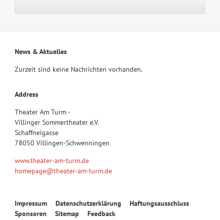
News & Aktuelles
Zurzeit sind keine Nachrichten vorhanden.
Address
Theater Am Turm -
Villinger Sommertheater e.V.
Schaffneigasse
78050 Villingen-Schwenningen
www.theater-am-turm.de
homepage@theater-am-turm.de
Navigation
Impressum
Datenschutzerklärung
Haftungsausschluss
überspringen
Sponsoren
Sitemap
Feedback