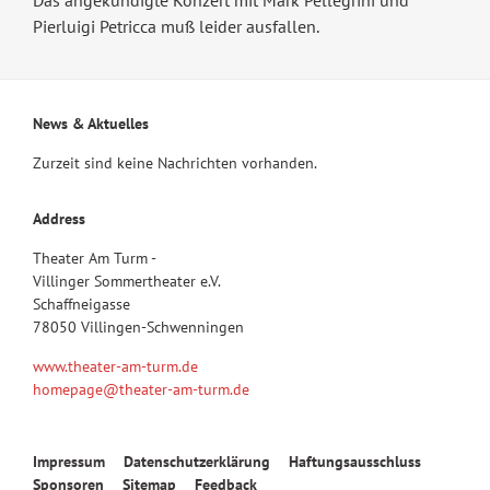
Pierluigi Petricca muß leider ausfallen.
News & Aktuelles
Zurzeit sind keine Nachrichten vorhanden.
Address
Theater Am Turm -
Villinger Sommertheater e.V.
Schaffneigasse
78050 Villingen-Schwenningen
www.theater-am-turm.de
homepage@theater-am-turm.de
Navigation
Impressum
Datenschutzerklärung
Haftungsausschluss
überspringen
Sponsoren
Sitemap
Feedback