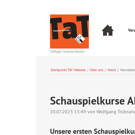
Navigation
Ver
überspringen
Navigation
überspringen
Villinger Sommertheater
Startpunkt TaT Website
/
Über uns
/
News
/
Newsbeit
Schauspielkurse A
20.07.2023 13:49
von Wolfgang Trübsan
Unsere ersten Schauspielku