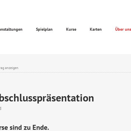
anstaltungen
Spielplan
Kurse
Karten
Über un
rag anzeigen
bschlusspräsentation
d
rse sind zu Ende.