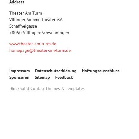
Address
Theater Am Turm -
Villinger Sommertheater e.V.
Schaffneigasse
78050 Villingen-Schwenningen
www.theater-am-turm.de
homepage@theater-am-turm.de
Navigation
Impressum
Datenschutzerklärung
Haftungsausschluss
überspringen
Sponsoren
Sitemap
Feedback
RockSolid Contao Themes & Templates