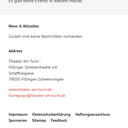
Es gibt keine Events in diesem Monat.
News & Aktuelles
Zurzeit sind keine Nachrichten vorhanden.
Address
Theater Am Turm -
Villinger Sommertheater e.V.
Schaffneigasse
78050 Villingen-Schwenningen
www.theater-am-turm.de
homepage@theater-am-turm.de
Navigation
Impressum
Datenschutzerklärung
Haftungsausschluss
überspringen
Sponsoren
Sitemap
Feedback