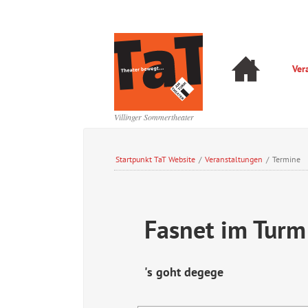
Navigation
Ver
überspringen
Navigation
überspringen
Villinger Sommertheater
Startpunkt TaT Website
/
Veranstaltungen
/
Termine
Fasnet im Turm
's goht degege