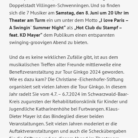
Doppelstadt Villingen-Schwenningen. Und so finden
sich die 7 Musiker am
Samstag, den 8. Juni um 20 Uhr im
Theater am Turm
ein um unter dem Motto
„I love Paris –
A Swingin` Summer Night“
als
„Hot Club du Stampf –
feat. KD Mayer“
dem Publikum einen entspannten
swinging-groovigen Abend zu bieten.
Und da es keine wirklichen Zufälle gibt, ist aus dem
musikalischen Treffen alter Freunde mittlerweile eine
Benefizveranstaltung zur Tour Ginkgo 2024 geworden.
Wie es dazu kam? Die Christiane -Eichenhofer-Stiftung
organisiert seit vielen Jahren die Tour Ginkgo. In diesem
Jahr radelt Sie vom 4.7. – 6.7.2024 im Schwarzwald-Baar-
Kreis zugunsten der Rehabilitationsklinik für Kinder und
Jugendliche Katharinenhöhe bei Furtwangen. Klaus-
Dieter Mayer ist das Bindeglied dieser beiden
Veranstaltungen. Seit vielen Jahren moderiert er die
Auftaktveranstaltungen und auch die Scheckübergaben