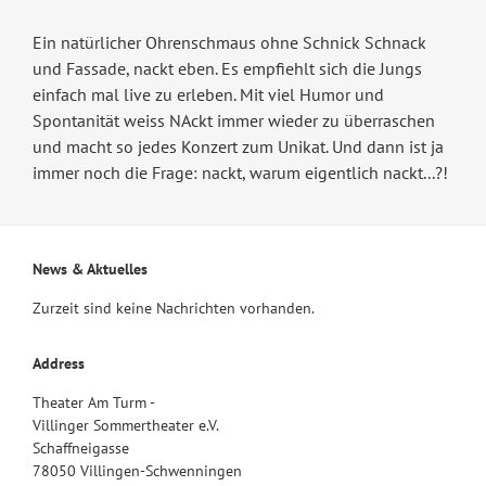
Ein natürlicher Ohrenschmaus ohne Schnick Schnack
und Fassade, nackt eben. Es empfiehlt sich die Jungs
einfach mal live zu erleben. Mit viel Humor und
Spontanität weiss NAckt immer wieder zu überraschen
und macht so jedes Konzert zum Unikat. Und dann ist ja
immer noch die Frage: nackt, warum eigentlich nackt...?!
News & Aktuelles
Zurzeit sind keine Nachrichten vorhanden.
Address
Theater Am Turm -
Villinger Sommertheater e.V.
Schaffneigasse
78050 Villingen-Schwenningen