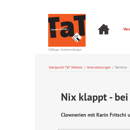
Navigation
Ver
überspringen
Navigation
überspringen
Villinger Sommertheater
Startpunkt TaT Website
/
Veranstaltungen
/
Termine
Nix klappt - bei
Clownerien mit Karin Fritschi 