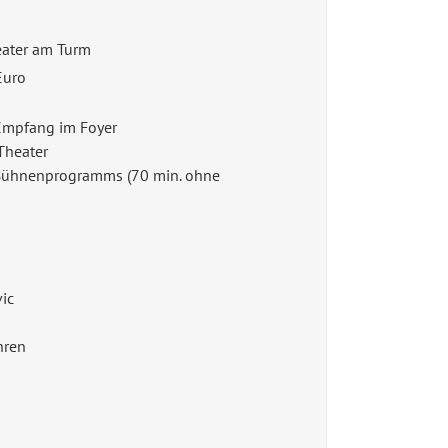
ater am Turm
 Euro
Empfang im Foyer
 Theater
 Bühnenprogramms (70 min. ohne
ic
hren