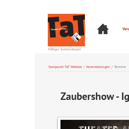
Navigation
Ver
überspringen
Navigation
überspringen
Villinger Sommertheater
Startpunkt TaT Website
/
Veranstaltungen
/
Termine
Zaubershow - I