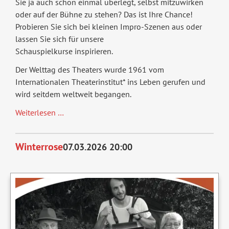
Sie ja auch schon einmal überlegt, selbst mitzuwirken
oder auf der Bühne zu stehen? Das ist Ihre Chance!
Probieren Sie sich bei kleinen Impro-Szenen aus oder
lassen Sie sich für unsere
Schauspielkurse inspirieren.
Der Welttag des Theaters wurde 1961 vom
Internationalen Theaterinstitut* ins Leben gerufen und
wird seitdem weltweit begangen.
Tag
Weiterlesen …
der
offenen
Winterrose
07.03.2026 20:00
Tür