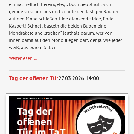
einmal trefflich hereingelegt. Doch Seppl ruht sich
gerade so schön aus und könnte den lästigen Räuber
auf den Mond schießen. Eine glänzende Idee, findet
Kasperl! Schnell basteln die beiden Buben eine
Mondrakete und „streiten“ lauthals darum, wer von
ihnen damit auf den Mond fliegen darf, der ja, wie jeder
weiß, aus purem Silber
Der
Weiterlesen …
Räuber
Hotzenplotz
Tag der offenen Tür
27.03.2026 14:00
und
die
Mondrakete