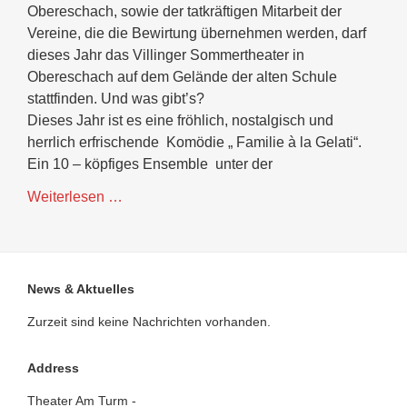
Obereschach, sowie der tatkräftigen Mitarbeit der
Vereine, die die Bewirtung übernehmen werden, darf
dieses Jahr das Villinger Sommertheater in
Obereschach auf dem Gelände der alten Schule
stattfinden. Und was gibt’s?
Dieses Jahr ist es eine fröhlich, nostalgisch und
herrlich erfrischende Komödie „ Familie à la Gelati“.
Ein 10 – köpfiges Ensemble unter der
Sommertheater
Weiterlesen …
2026:
"Familie
à
la
News & Aktuelles
gelati"
Zurzeit sind keine Nachrichten vorhanden.
Address
Theater Am Turm -