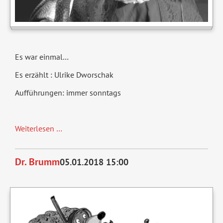
Es war einmal…
Es erzählt : Ulrike Dworschak
Aufführungen: immer sonntags
Es
Weiterlesen …
war
ein
Dr. Brumm
05.01.2018 15:00
mal
...