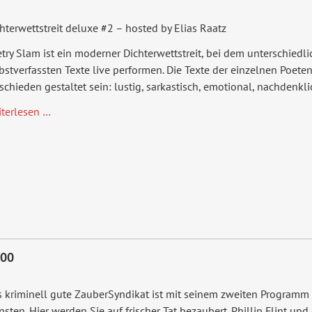
hterwettstreit deluxe #2 – hosted by Elias Raatz
try Slam ist ein moderner Dichter­wettstreit, bei dem unterschiedl
bstverfassten Texte live performen. Die Texte der einzelnen Poet
schieden gestaltet sein: lustig, sarkastisch, emotional, nachdenkli
Poetry
iterlesen …
Slam
#2
:00
s kriminell gute ZauberSyndikat ist mit seinem zweiten Programm
nsten. Hier werden Sie auf frischer Tat ­bezaubert. Phillip Flint u