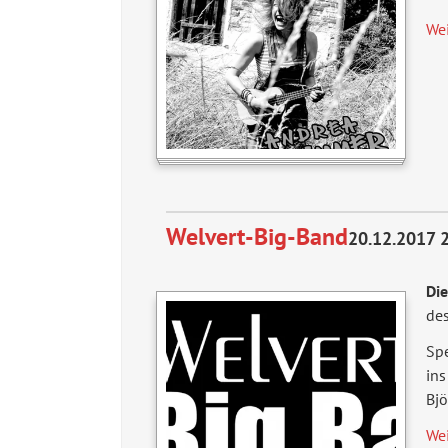
We
Welvert-Big-Band
20.12.2017 
Di
des
Spe
in
Bjö
We