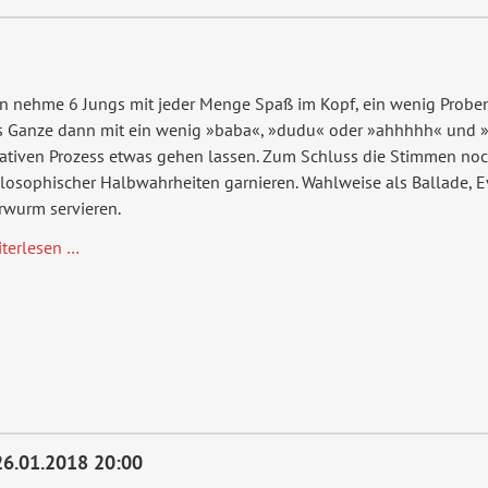
 nehme 6 Jungs mit jeder Menge Spaß im Kopf, ein wenig Probenz
s Ganze dann mit ein wenig »baba«, »dudu« oder »ahhhhh« und 
ativen Prozess etwas gehen lassen. Zum Schluss die Stimmen noc
losophischer Halbwahrheiten garnieren. Wahlweise als Ballade, E
rwurm servieren.
NAckt
iterlesen …
26.01.2018 20:00