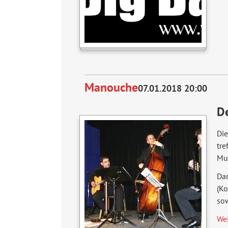
Manouche
07.01.2018 20:00
De
Die
tre
Mu
Dan
(Ko
so
We