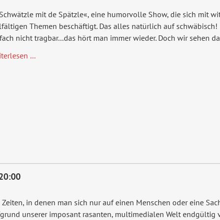
Schwätzle mit de Spätzle«, eine humorvolle Show, die sich mit wi
lfältigen Themen beschäftigt. Das alles natürlich auf schwäbisch! 
fach nicht tragbar…das hört man immer wieder. Doch wir sehen da
A
iterlesen …
Schwätzle
mit
de
Spätzle
20:00
 Zeiten, in denen man sich nur auf einen Menschen oder eine Sach
grund unserer imposant rasanten, multimedialen Welt endgültig v