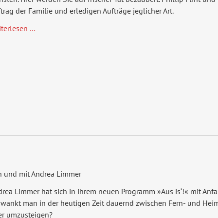
trag der Familie und erledigen Aufträge jeglicher Art.
Zauber
iterlesen …
Syndikat
n und mit Andrea Limmer
drea Limmer hat sich in ihrem neuen Programm »Aus is‘!« mit Anf
wankt man in der heutigen Zeit dauernd zwischen Fern- und Heim
er umzusteigen?