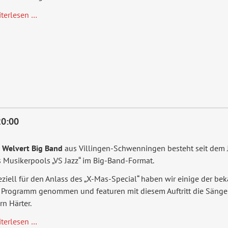
Aus
iterlesen …
is
20:00
e Welvert Big Band
aus Villingen-Schwenningen besteht seit dem J
 Musikerpools „VS Jazz“ im Big-Band-Format.
ziell für den Anlass des „X-Mas-Special“ haben wir einige der be
s Programm genommen und featuren mit diesem Auftritt die Sänger
rn Härter.
Welvert-
iterlesen …