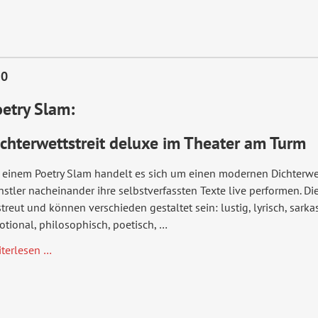
30
etry Slam:
chterwettstreit deluxe im Theater am Turm
 einem Poetry Slam handelt es sich um einen modernen Dichterwet
stler nacheinander ihre selbstverfassten Texte live performen. Di
treut und können verschieden gestaltet sein: lustig, lyrisch, sarkas
tional, philosophisch, poetisch, …
Poetry
iterlesen …
Slam
#3