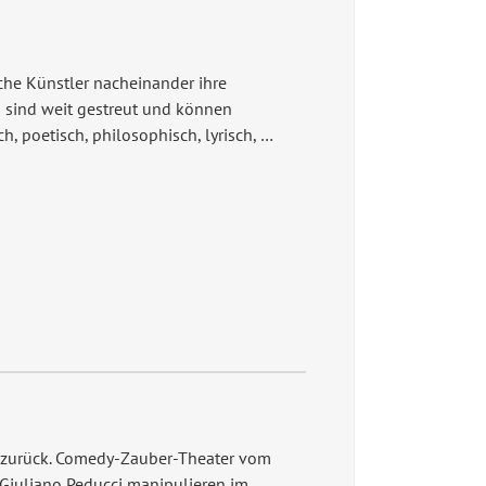
iche Künstler nacheinander ihre
en sind weit gestreut und können
ch, poetisch, philosophisch, lyrisch, …
 zurück. Comedy-Zauber-­Theater vom
nd Giuliano Peducci manipulieren im