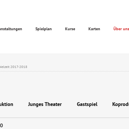
anstaltungen
Spielplan
Kurse
Karten
Über un
pielzeit 2017-2018
uktion
Junges Theater
Gastspiel
Koprod
30