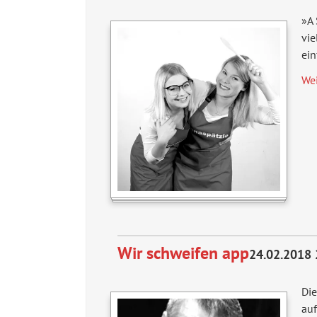
»A 
vie
ein
We
Wir schweifen app
24.02.2018 
Die
auf