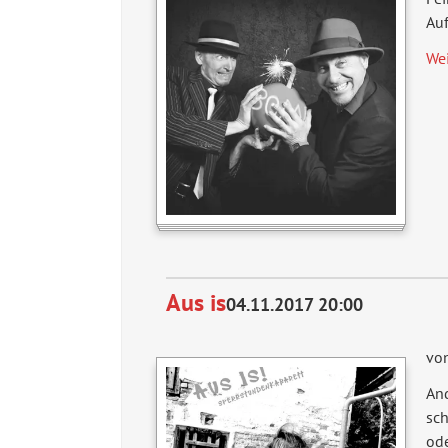
Auf
We
Aus is
04.11.2017 20:00
vo
An
sch
od