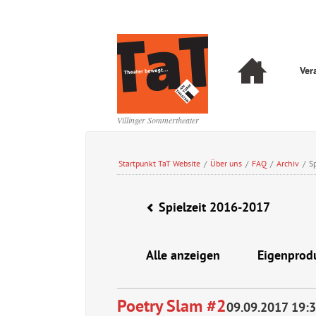
Navigation
Ver
überspringen
Navigation
überspringen
Villinger Sommertheater
Startpunkt TaT Website
/
Über uns
/
FAQ
/
Archiv
/
S
Spielzeit 2016-2017
Alle anzeigen
Eigenprod
Poetry Slam #2
09.09.2017 19: