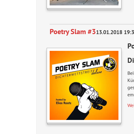
Poetry Slam #3
13.01.2018 19:
Po
Di
Bei
Kün
ges
emo
We