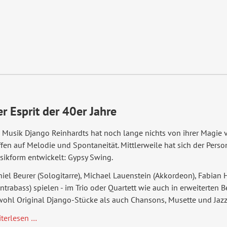
Big-
Band
r Esprit der 40er Jahre
 Musik Django Reinhardts hat noch lange nichts von ihrer Magie
ffen auf Melodie und Spontaneität. Mittlerweile hat sich der Perso
sikform entwickelt: Gypsy Swing.
iel Beurer (Sologitarre), Michael Lauenstein (Akkordeon), Fabian
ntrabass) spielen - im Trio oder Quartett wie auch in erweiterten 
wohl Original Django-Stücke als auch Chansons, Musette und Jaz
Manouche
iterlesen …