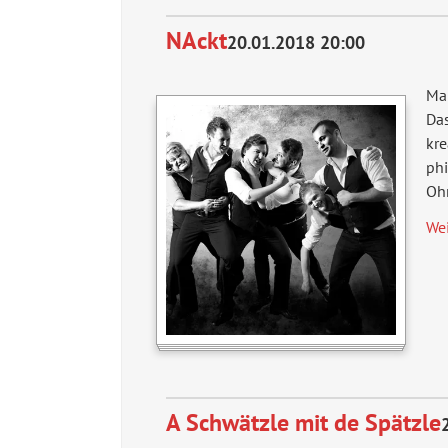
NAckt
20.01.2018 20:00
Man
Da
kre
phi
Oh
We
A Schwätzle mit de Spätzle