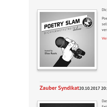
Dic
Poe
sel
ver
We
Zauber Syndikat
20.10.2017 20
Da
Fei