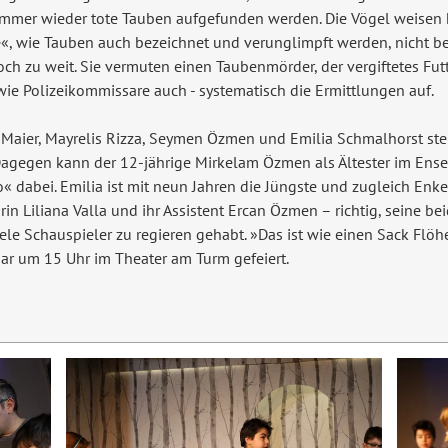
immer wieder tote Tauben aufgefunden werden. Die Vögel weisen ke
te«, wie Tauben auch bezeichnet und verunglimpft werden, nicht be
 zu weit. Sie vermuten einen Taubenmörder, der vergiftetes Futt
ie Polizeikommissare auch - systematisch die Ermittlungen auf.
ix Maier, Mayrelis Rizza, Seymen Özmen und Emilia Schmalhorst 
 Dagegen kann der 12-jährige Mirkelam Özmen als Ältester im Ens
o« dabei. Emilia ist mit neun Jahren die Jüngste und zugleich En
in Liliana Valla und ihr Assistent Ercan Özmen – richtig, seine b
le Schauspieler zu regieren gehabt. »Das ist wie einen Sack Flöhe
uar um 15 Uhr im Theater am Turm gefeiert.