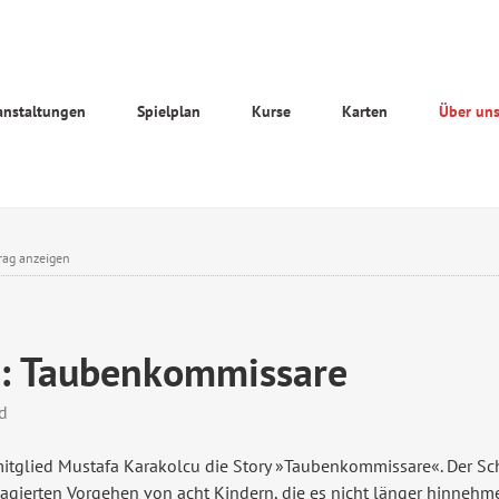
anstaltungen
Spielplan
Kurse
Karten
Über un
rag anzeigen
.: Taubenkommissare
d
itglied Mustafa Karakolcu die Story »Taubenkommissare«. Der Scha
ngagierten Vorgehen von acht Kindern, die es nicht länger hinnehm