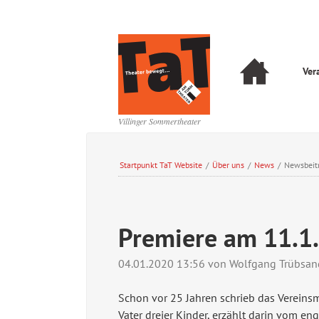
Navigation
Ver
überspringen
Navigation
überspringen
Villinger Sommertheater
Startpunkt TaT Website
/
Über uns
/
News
/
Newsbeit
Premiere am 11.1
04.01.2020 13:56
von Wolfgang Trübsan
Schon vor 25 Jahren schrieb das Vereinsm
Vater dreier Kinder, erzählt darin vom e