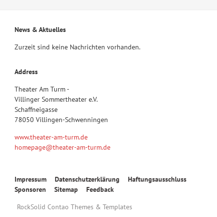
News & Aktuelles
Zurzeit sind keine Nachrichten vorhanden.
Address
Theater Am Turm -
Villinger Sommertheater e.V.
Schaffneigasse
78050 Villingen-Schwenningen
www.theater-am-turm.de
homepage@theater-am-turm.de
Navigation
Impressum
Datenschutzerklärung
Haftungsausschluss
überspringen
Sponsoren
Sitemap
Feedback
RockSolid Contao Themes & Templates