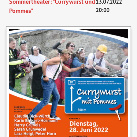
Sommertheater: "Currywurst und
13.07.2022
luxe
20:00
Pommes"