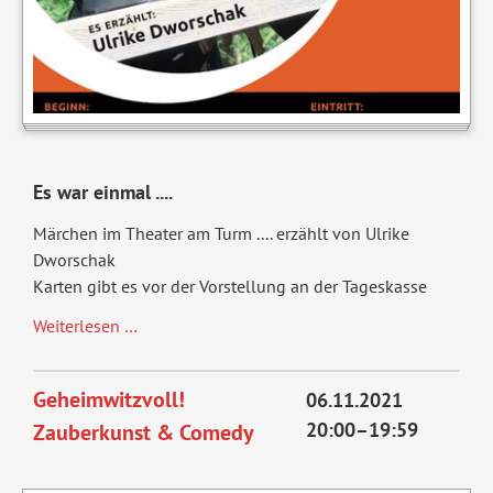
Es war einmal ....
Märchen im Theater am Turm .... erzählt von Ulrike
Dworschak
Karten gibt es vor der Vorstellung an der Tageskasse
Es
Weiterlesen …
war
einmal
Geheimwitzvoll!
06.11.2021
.....
20:00–19:59
Zauberkunst & Comedy