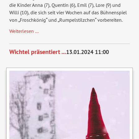
die Kinder Anna (7), Quentin (6), Emil (7), Lore (9) und
Willi (10), die sich seit vier Wochen auf das Bühnenspiel
von „Froschkönig“ und „Rumpelstilzchen“ vorbereiten.
Es
Weiterlesen …
war
einmal
Wichtel präsentiert ...
13.01.2024 11:00
....