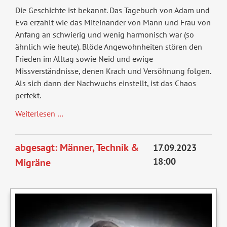
Die Geschichte ist bekannt. Das Tagebuch von Adam und
Eva erzählt wie das Miteinander von Mann und Frau von
Anfang an schwierig und wenig harmonisch war (so
ähnlich wie heute). Blöde Angewohnheiten stören den
Frieden im Alltag sowie Neid und ewige
Missverständnisse, denen Krach und Versöhnung folgen.
Als sich dann der Nachwuchs einstellt, ist das Chaos
perfekt.
Das
Weiterlesen …
Tagebuch
von
abgesagt: Männer, Technik &
17.09.2023
Adam
18:00
Migräne
und
Eva