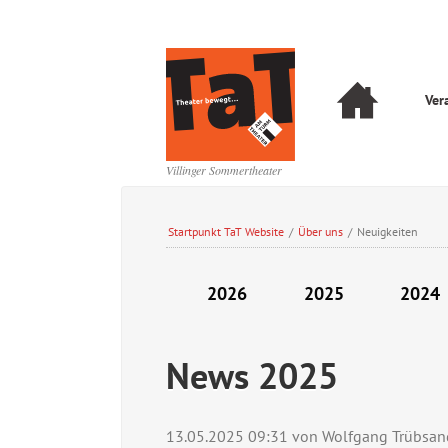
Navigation
Ver
überspringen
Navigation
überspringen
Villinger Sommertheater
Startpunkt TaT Website
/
Über uns
/
Neuigkeiten
2026
2025
2024
News 2025
13.05.2025 09:31
von Wolfgang Trübsan