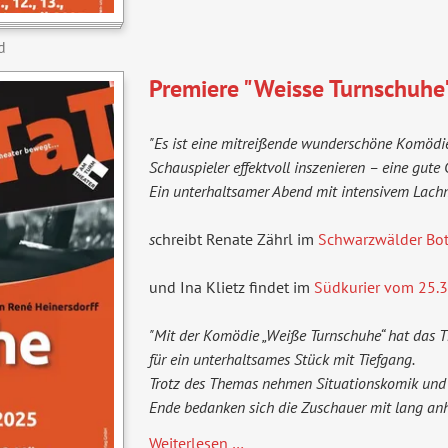
d
Premiere "Weisse Turnschuhe" 
"Es ist eine mitreißende wunderschöne Komödie 
Schauspieler effektvoll inszenieren – eine gute
Ein unterhaltsamer Abend mit intensivem Lachmu
s
chreibt Renate Zährl im
Schwarzwälder Bot
und Ina Klietz findet im
Südkurier vom 25.
"Mit der Komödie „Weiße Turnschuhe“ hat das T
für ein unterhaltsames Stück mit Tiefgang.
Trotz des Themas nehmen Situationskomik und 
Ende bedanken sich die Zuschauer mit lang an
Weiterlesen …