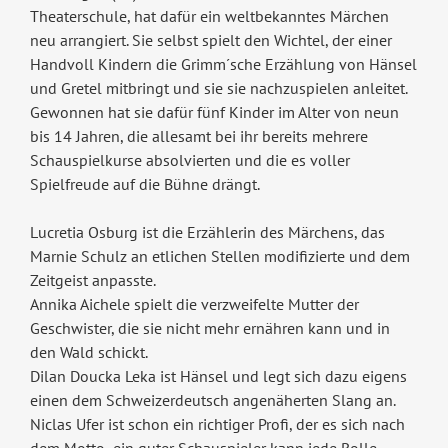
Theaterschule, hat dafür ein weltbekanntes Märchen
neu arrangiert. Sie selbst spielt den Wichtel, der einer
Handvoll Kindern die Grimm´sche Erzählung von Hänsel
und Gretel mitbringt und sie sie nachzuspielen anleitet.
Gewonnen hat sie dafür fünf Kinder im Alter von neun
bis 14 Jahren, die allesamt bei ihr bereits mehrere
Schauspielkurse absolvierten und die es voller
Spielfreude auf die Bühne drängt.
Lucretia Osburg ist die Erzählerin des Märchens, das
Marnie Schulz an etlichen Stellen modifizierte und dem
Zeitgeist anpasste.
Annika Aichele spielt die verzweifelte Mutter der
Geschwister, die sie nicht mehr ernähren kann und in
den Wald schickt.
Dilan Doucka Leka ist Hänsel und legt sich dazu eigens
einen dem Schweizerdeutsch angenäherten Slang an.
Niclas Ufer ist schon ein richtiger Profi, der es sich nach
dem Motto „ein guter Schauspieler kann jede Rolle