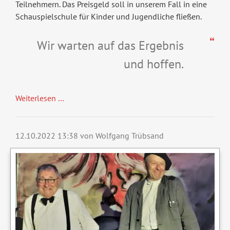
Teilnehmern. Das Preisgeld soll in unserem Fall in eine
Schauspielschule für Kinder und Jugendliche fließen.
Wir warten auf das Ergebnis
und hoffen.
Vereinspreis
Weiterlesen …
2022:
Die
Abstimmung
12.10.2022 13:38
von Wolfgang Trübsand
ist
beendet